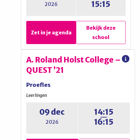
15:15
2026
mavo/havo/vwo en QUEST ’21
Bekijk deze
Bekijk deze
Zet in je agenda
Zet in je agenda
school
school
Alberdingk Thijm Mavo
A. Roland Holst College –
QUEST ’21
Proefles
Proefles
Leerlingen
Leerlingen
Open lesmiddag
09 dec
14:15
16:15
2026
Bekijk deze
Zet in je agenda