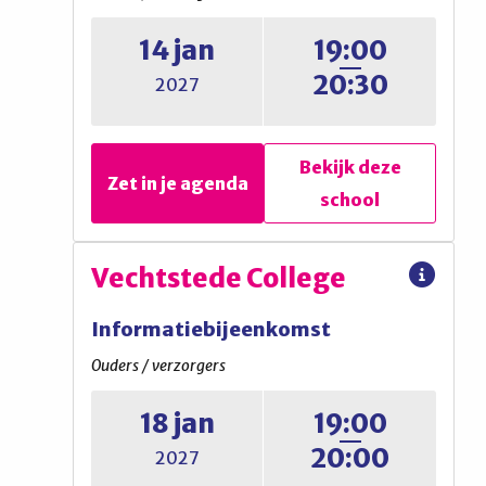
14 jan
19:00
Informatieavond voor ouders
20:30
2027
Bekijk deze
Bekijk deze
Zet in je agenda
Zet in je agenda
school
school
Alberdingk Thijm Mavo
Vechtstede College
Open dag
Informatiebijeenkomst
Ouders / verzorgers
Ouders / verzorgers
18 jan
19:00
Open avond
20:00
2027