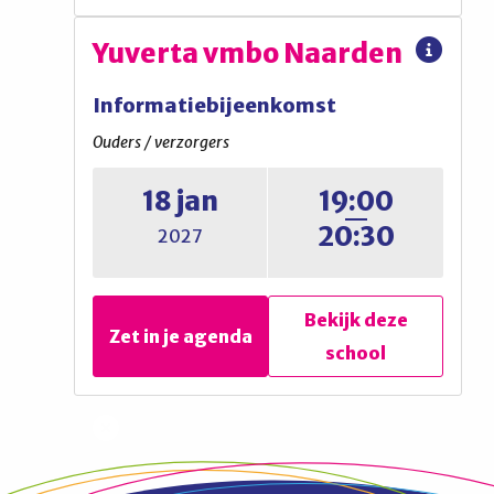
Vechtstede College
Yuverta vmbo Naarden
Informatiebijeenkomst
Informatiebijeenkomst
Ouders / verzorgers
Ouders / verzorgers
18 jan
19:00
Ronde 2, aanmelden via de
20:30
2027
website
Bekijk deze
Bekijk deze
Zet in je agenda
Zet in je agenda
school
school
Yuverta vmbo Naarden
Informatiebijeenkomst