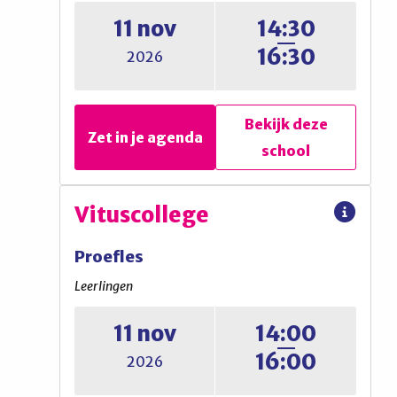
Informatieavond Talent /
11 nov
14:30
ouders hoogbegaafde
16:30
2026
leerlingen
Bekijk deze
Bekijk deze
Zet in je agenda
Zet in je agenda
school
school
Huizermaat
Vituscollege
Proefles
Proefles
Leerlingen
Leerlingen
11 nov
14:00
Lesjesmiddag groep 8. Meld je
16:00
2026
aan via de site.