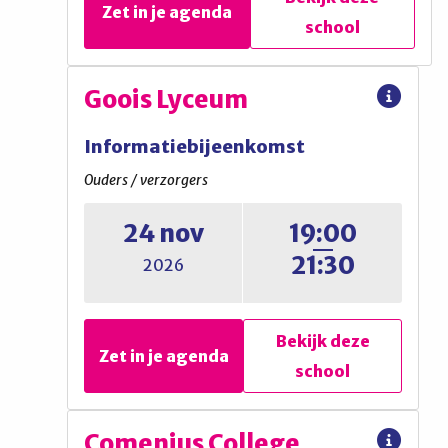
Zet in je agenda
school
Gemeentelijk
Goois Lyceum
Gymnasium
Informatiebijeenkomst
Informatiebijeenkomst
Ouders / verzorgers
Ouders / verzorgers
24 nov
19:00
21:30
Informatieavond klas 1 en
2026
intermezzoklas
Bekijk deze
Zet in je agenda
school
Bekijk deze
Zet in je agenda
school
Goois Lyceum
Comenius College