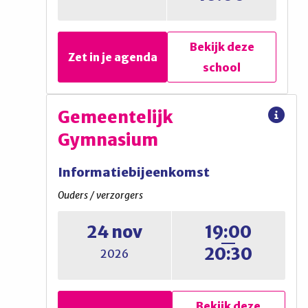
Bekijk deze
Bekijk deze
Zet in je agenda
Zet in je agenda
school
school
De Fontein
Gemeentelijk
Gymnasium
Proefles
Informatiebijeenkomst
Leerlingen
Ouders / verzorgers
Lesjesmiddag groep 8
24 nov
19:00
leerlingen
20:30
2026
Bekijk deze
Zet in je agenda
school
Bekijk deze