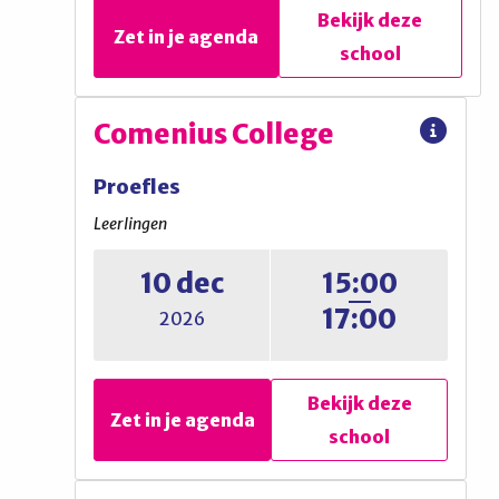
school
Bekijk deze
Zet in je agenda
school
A. Roland Holst College –
Comenius College
QUEST ’21
Proefles
Proefles
Leerlingen
Leerlingen
10 dec
15:00
17:00
Expeditielessen
2026
mavo/havo/vwo en QUEST ’21
Bekijk deze
Zet in je agenda
school
Bekijk deze
Zet in je agenda
school