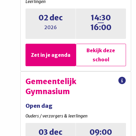
Leerlingen
Wetenschapsmiddag
02 dec
14:30
(inschrijven via website)
16:00
2026
Bekijk deze
Zet in je agenda
school
Bekijk deze
Zet in je agenda
school
Montessori Lyceum
Gemeentelijk
Gooise Meren
Gymnasium
Proefles
Open dag
Leerlingen
Ouders / verzorgers & leerlingen
03 dec
09:00