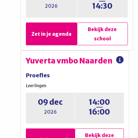
Open lesmiddag
14:30
2026
Bekijk deze
Bekijk deze
Zet in je agenda
Zet in je agenda
school
school
Gemeentelijk
Yuverta vmbo Naarden
Gymnasium
Proefles
Open dag
Leerlingen
Ouders / verzorgers & leerlingen
09 dec
14:00
16:00
Open Huis voor leerlingen en
2026
ouders, zie schoolwebsite
Bekijk deze