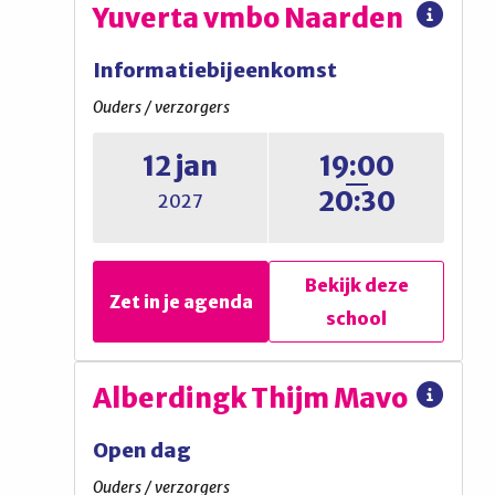
Comenius College
Yuverta vmbo Naarden
Proefles
Informatiebijeenkomst
Leerlingen
Ouders / verzorgers
12 jan
19:00
Gymnasiummiddag
20:30
2027
(inschrijven via website)
Bekijk deze
Bekijk deze
Zet in je agenda
Zet in je agenda
school
school
Yuverta vmbo Naarden
Alberdingk Thijm Mavo
Informatiebijeenkomst
Open dag
Ouders / verzorgers
Ouders / verzorgers