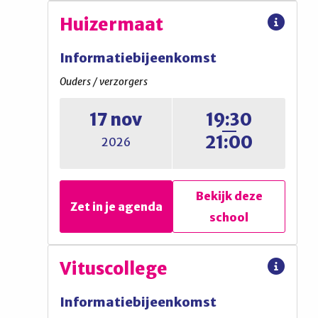
De Fontein
Huizermaat
Informatiebijeenkomst
Informatiebijeenkomst
Ouders / verzorgers
Ouders / verzorgers
17 nov
19:30
Informatieavond ouders
21:00
2026
Bekijk deze
Bekijk deze
Zet in je agenda
Zet in je agenda
school
school
Huizermaat
Vituscollege
Informatiebijeenkomst
Informatiebijeenkomst