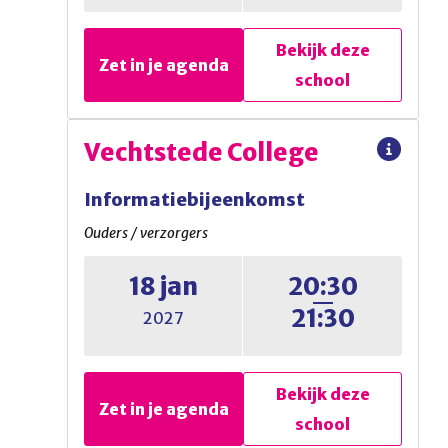
Bekijk deze
Bekijk deze
Zet in je agenda
Zet in je agenda
school
school
Vechtstede College
Vechtstede College
Informatiebijeenkomst
Informatiebijeenkomst
Ouders / verzorgers
Ouders / verzorgers
18 jan
20:30
Ronde 1, aanmelden via de
21:30
2027
website
Bekijk deze
Bekijk deze
Zet in je agenda
Zet in je agenda
school
school