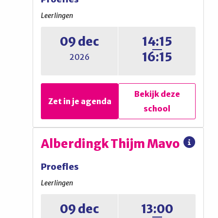
Proefles
Leerlingen
Leerlingen
09 dec
14:15
16:15
2026
Lesjesmiddag groep 8
Bekijk deze
Zet in je agenda
school
Bekijk deze
Zet in je agenda
school
A. Roland Holst College
Alberdingk Thijm Mavo
Proefles
Proefles
Leerlingen
Leerlingen
09 dec
13:00
Expeditielessen