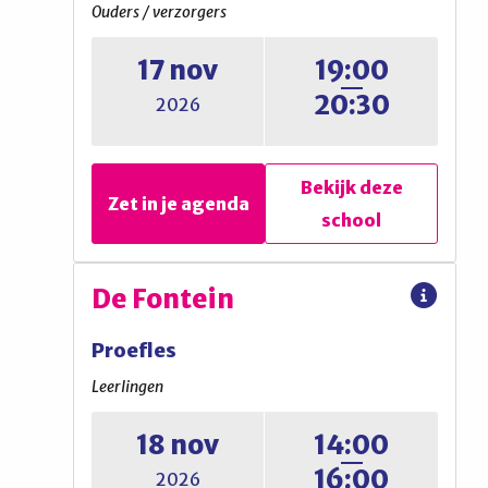
Ouders / verzorgers
Ouders / verzorgers
17 nov
19:00
Informatieavond voor ouders
20:30
2026
Bekijk deze
Bekijk deze
Zet in je agenda
Zet in je agenda
school
school
Vituscollege
De Fontein
Informatiebijeenkomst
Proefles
Ouders / verzorgers
Leerlingen
18 nov
14:00
Informatieavond 1
16:00
2026