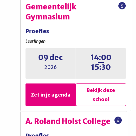
International School
Gemeentelijk
Hilversum
Gymnasium
Proefles
Proefles
Leerlingen
Leerlingen
09 dec
14:00
Open lesmiddag (opgeven via
15:30
2026
website ISH)
Bekijk deze
Bekijk deze
Zet in je agenda
Zet in je agenda
school
school
Gemeentelijk
A. Roland Holst College
Gymnasium
Proefles