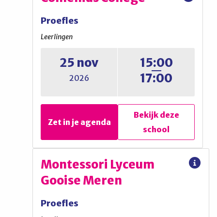
Informatiebijeenkomst
Proefles
Ouders / verzorgers
Leerlingen
Informatieavond voor
25 nov
15:00
ouders/verzorgers (ll groep 7
17:00
2026
& 8)
Bekijk deze
Bekijk deze
Zet in je agenda
Zet in je agenda
school
school
Comenius College
Montessori Lyceum
Gooise Meren
Proefles
Proefles
Leerlingen