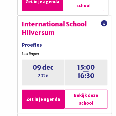
Zet in je agenda
school
Bekijk deze
Zet in je agenda
school
Yuverta vmbo Naarden
International School
Hilversum
Proefles
Proefles
Leerlingen
Leerlingen
Winterworkshop groep 7/8
09 dec
15:00
16:30
2026
Bekijk deze
Zet in je agenda
school
Bekijk deze
Zet in je agenda
school