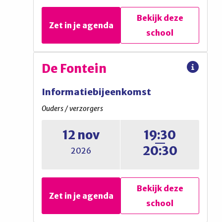
Bekijk deze
Bekijk deze
Zet in je agenda
Zet in je agenda
school
school
Vituscollege
De Fontein
Proefles
Informatiebijeenkomst
Leerlingen
Ouders / verzorgers
12 nov
19:30
Vitus Experience 1
20:30
2026
Bekijk deze
Bekijk deze
Zet in je agenda
Zet in je agenda
school
school